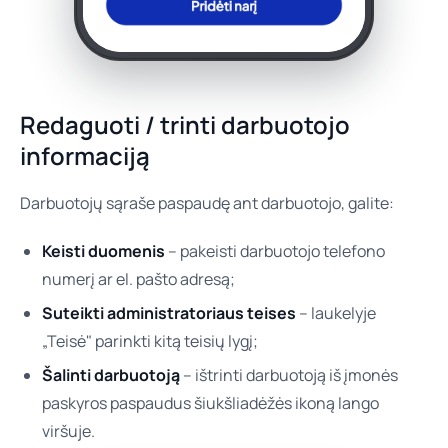
Redaguoti / trinti darbuotojo
informaciją
Darbuotojų sąraše paspaudę ant darbuotojo, galite:
Keisti duomenis
– pakeisti darbuotojo telefono
numerį ar el. pašto adresą;
Suteikti administratoriaus teises
– laukelyje
„Teisė" parinkti kitą teisių lygį;
Šalinti darbuotoją
– ištrinti darbuotoją iš įmonės
paskyros paspaudus šiukšliadėžės ikoną lango
viršuje.