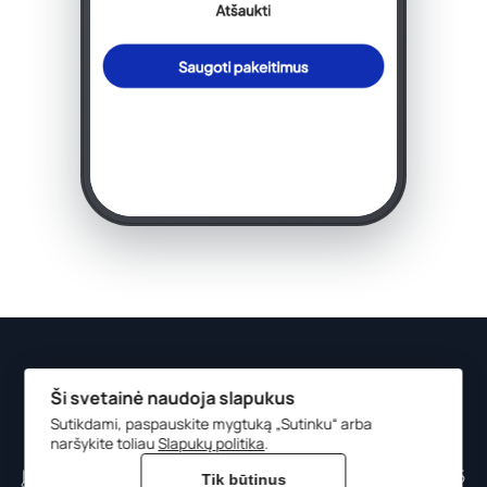
© 2023-2026, Lietuvos Respublikos aplinkos ministerija
Ši svetainė naudoja slapukus
Duomenys apie įstaigą kaupiami ir saugomi Juridinių
Sutikdami, paspauskite mygtuką „Sutinku“ arba
naršykite toliau
Slapukų politika
.
asmenų registre.
Įstaigos kodas: 188602370 | Adresas: A. Jakšto g. 4, 01105
Tik būtinus