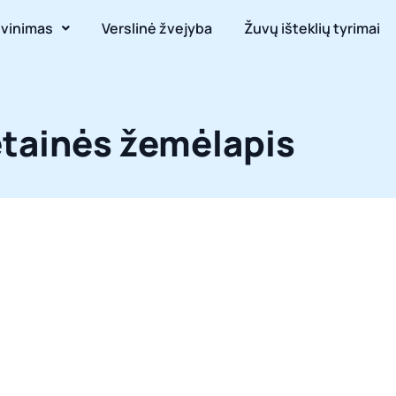
uvinimas
Verslinė žvejyba
Žuvų išteklių tyrimai
tainės žemėlapis