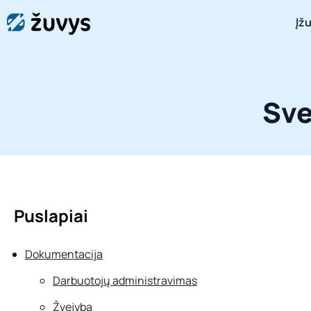
Įž
Sve
Puslapiai
Dokumentacija
Darbuotojų administravimas
Žvejyba